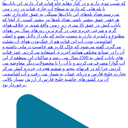
که شیب تندی دارند و در کنار دهانه چاه قنات قرار دارند. این پایاب‌ها
با پله هایی که دارند به سطح آب جاری قنات در زیر زمین
می‌رسند.تعداد پله‌های این پایاب‌ها بستگی به عمق چاه دارد. یعنی
هرچقدر عمق بیشتر باشد، تعداد پله‌ها نیز بیشتر است . از آنجا که
پایاب کیش در عمق 16 متری زیر زمین واقع شده، بر خلاف هوای
گرم و شرجی جزیره حتی در گرم ترین روزهای سال نیز ،هوای
مطبوع و دلپذیری دارد. بد نیست بدانید که یکی از دلایل مهم و اصلی
آشامیدنی بودن آب این قنات هم از خنک‌بودن هوای آن نشئت
می‌گیرد. گفته می‌شود که خاک کاریز هم خاصیت درمانی داشته و
آن را در صنایع مختلف همانند آجرپزی استفاده می‌کردند. عمر قنات
های پایاب کیش به 2500 سال می رسد و ساکنان این منطقه از این
آب گوارا مصرف می‌کردند و یا آن را با محصولات دیگر معاوضه می
کردند، چرا که در قرنهای پنجم و ششم هجری، جزیره کیش مرکز
تجارت خلیج فارس و دریای عمان به شمار می رفت و آب آشامیدنی
آن نزد کشورهای حاشیه خلیج فارس از ارزش بسیار بالایی
برخوردار بود.