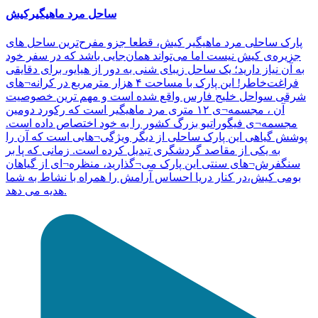
ساحل مرد ماهیگیرکیش
پارک ساحلی مرد ماهیگیر کیش، قطعا جزو مفرح‌ترین ساحل های
جزیره‌ی کیش نیست اما می‌تواند همان‌جایی باشد که در سفر خود
به آن نیاز دارید؛ یک ساحل زیبای شنی به دور از هیایو، برای دقایقی
فراغت‌خاطر! این پارک با مساحت ۴ هزار مترمربع در کرانه‌¬های
شرقی سواحل خلیج فارس واقع شده است و مهم ترین خصوصیت
آن ، مجسمه¬‌ی ۱۲ متری مرد ماهیگیر است که رکورد دومین
مجسمه‌¬ی فیگوراتیو بزرگ کشور را به خود اختصاص داده است.
پوشش گیاهی این پارک ساحلی از دیگر ویژگی¬‌هایی است که آن را
به یکی از مقاصد گردشگری تبدیل کرده است. زمانی که پا بر
سنگفرش‌¬های سنتی این پارک می‌¬گذارید، منظره¬‌ای از گیاهان
بومی کیش،در کنار دریا احساس آرامش را همراه با نشاط به شما
هدیه می دهد.