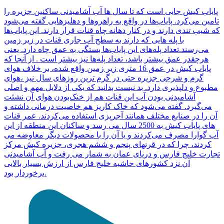
پایاب کیش جایی است که تا سال ها آب آشامیدنی ساکنین جزیره را
تامین می‌کرد. پایاب‌ها در واقع به راهروها و دهلیزهایی گفته می‌شود
که شیب تندی دارند و در کنار دهانه چاه قنات قرار دارند. این پایاب‌ها
با پله هایی که دارند به سطح آب جاری قنات در زیر زمین
می‌رسند.تعداد پله‌های این پایاب‌ها بستگی به عمق چاه دارد. یعنی
هرچقدر عمق بیشتر باشد، تعداد پله‌ها نیز بیشتر است . از آنجا که
پایاب کیش در عمق 16 متری زیر زمین واقع شده، بر خلاف هوای
گرم و شرجی جزیره حتی در گرم ترین روزهای سال نیز ،هوای
مطبوع و دلپذیری دارد. بد نیست بدانید که یکی از دلایل مهم و اصلی
آشامیدنی بودن آب این قنات هم از خنک‌بودن هوای آن نشئت
می‌گیرد. گفته می‌شود که خاک کاریز هم خاصیت درمانی داشته و
آن را در صنایع مختلف همانند آجرپزی استفاده می‌کردند. عمر قنات
های پایاب کیش به 2500 سال می رسد و ساکنان این منطقه از این
آب گوارا مصرف می‌کردند و یا آن را با محصولات دیگر معاوضه می
کردند، چرا که در قرنهای پنجم و ششم هجری، جزیره کیش مرکز
تجارت خلیج فارس و دریای عمان به شمار می رفت و آب آشامیدنی
آن نزد کشورهای حاشیه خلیج فارس از ارزش بسیار بالایی
برخوردار بود.