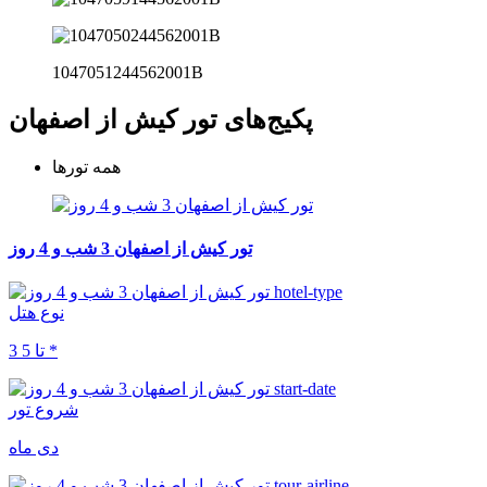
1047051244562001B
پکیج‌های تور کیش از اصفهان
همه تورها
تور کیش از اصفهان 3 شب و 4 روز
نوع هتل
3 تا 5 *
شروع تور
دی ماه