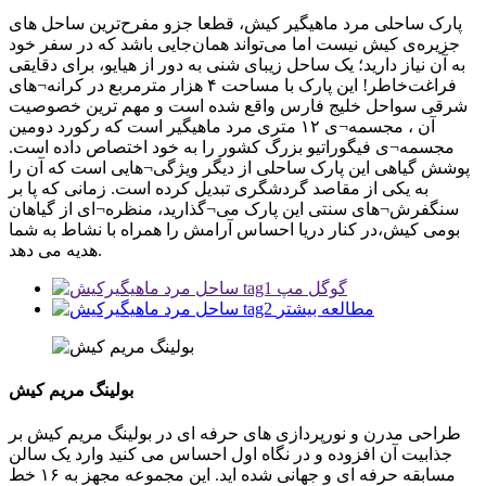
پارک ساحلی مرد ماهیگیر کیش، قطعا جزو مفرح‌ترین ساحل های
جزیره‌ی کیش نیست اما می‌تواند همان‌جایی باشد که در سفر خود
به آن نیاز دارید؛ یک ساحل زیبای شنی به دور از هیایو، برای دقایقی
فراغت‌خاطر! این پارک با مساحت ۴ هزار مترمربع در کرانه‌¬های
شرقی سواحل خلیج فارس واقع شده است و مهم ترین خصوصیت
آن ، مجسمه¬‌ی ۱۲ متری مرد ماهیگیر است که رکورد دومین
مجسمه‌¬ی فیگوراتیو بزرگ کشور را به خود اختصاص داده است.
پوشش گیاهی این پارک ساحلی از دیگر ویژگی¬‌هایی است که آن را
به یکی از مقاصد گردشگری تبدیل کرده است. زمانی که پا بر
سنگفرش‌¬های سنتی این پارک می‌¬گذارید، منظره¬‌ای از گیاهان
بومی کیش،در کنار دریا احساس آرامش را همراه با نشاط به شما
هدیه می دهد.
گوگل مپ
مطالعه بیشتر
بولینگ مریم کیش
طراحی مدرن و نورپردازی های حرفه ای در بولینگ مریم کیش بر
جذابیت آن افزوده و در نگاه اول احساس می کنید وارد یک سالن
مسابقه حرفه ای و جهانی شده اید. این مجموعه مجهز به ۱۶ خط