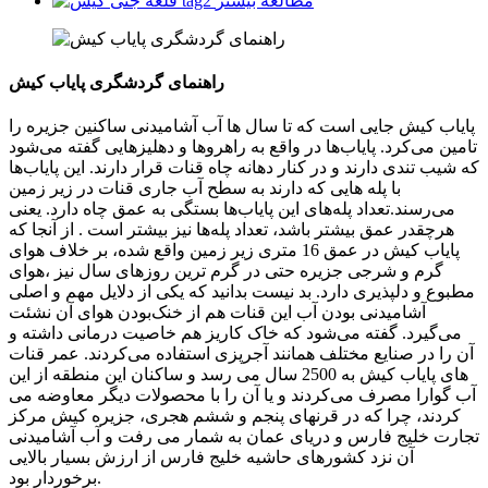
مطالعه بیشتر
راهنمای گردشگری پایاب کیش
پایاب کیش جایی است که تا سال ها آب آشامیدنی ساکنین جزیره را
تامین می‌کرد. پایاب‌ها در واقع به راهروها و دهلیزهایی گفته می‌شود
که شیب تندی دارند و در کنار دهانه چاه قنات قرار دارند. این پایاب‌ها
با پله هایی که دارند به سطح آب جاری قنات در زیر زمین
می‌رسند.تعداد پله‌های این پایاب‌ها بستگی به عمق چاه دارد. یعنی
هرچقدر عمق بیشتر باشد، تعداد پله‌ها نیز بیشتر است . از آنجا که
پایاب کیش در عمق 16 متری زیر زمین واقع شده، بر خلاف هوای
گرم و شرجی جزیره حتی در گرم ترین روزهای سال نیز ،هوای
مطبوع و دلپذیری دارد. بد نیست بدانید که یکی از دلایل مهم و اصلی
آشامیدنی بودن آب این قنات هم از خنک‌بودن هوای آن نشئت
می‌گیرد. گفته می‌شود که خاک کاریز هم خاصیت درمانی داشته و
آن را در صنایع مختلف همانند آجرپزی استفاده می‌کردند. عمر قنات
های پایاب کیش به 2500 سال می رسد و ساکنان این منطقه از این
آب گوارا مصرف می‌کردند و یا آن را با محصولات دیگر معاوضه می
کردند، چرا که در قرنهای پنجم و ششم هجری، جزیره کیش مرکز
تجارت خلیج فارس و دریای عمان به شمار می رفت و آب آشامیدنی
آن نزد کشورهای حاشیه خلیج فارس از ارزش بسیار بالایی
برخوردار بود.