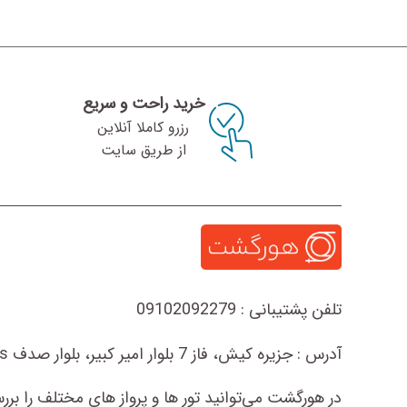
خرید راحت و سریع
از طریق سایت
تلفن پشتیبانی :
09102092279
آدرس :
جزیره کیش، فاز 7 بلوار امیر کبیر، بلوار صدف ts102s، طبقه 3، واحد 13
در هورگشت می‌توانید تور ها و پرواز های مختلف را بررس